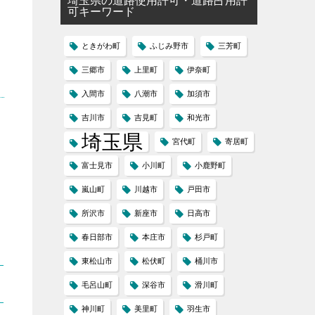
埼玉県の道路使用許可・道路占用許
可キーワード
ときがわ町
ふじみ野市
三芳町
三郷市
上里町
伊奈町
入間市
八潮市
加須市
吉川市
吉見町
和光市
埼玉県
宮代町
寄居町
富士見市
小川町
小鹿野町
嵐山町
川越市
戸田市
所沢市
新座市
日高市
春日部市
本庄市
杉戸町
東松山市
松伏町
桶川市
毛呂山町
深谷市
滑川町
神川町
美里町
羽生市