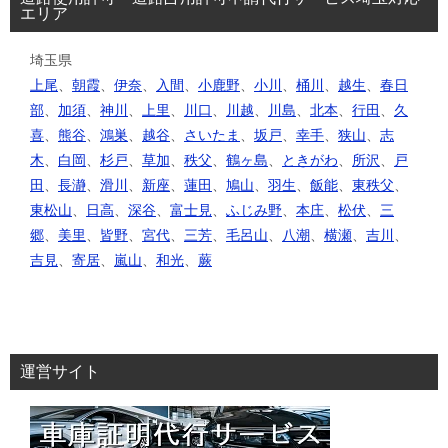
エリア
埼玉県
上尾
、
朝霞
、
伊奈
、
入間
、
小鹿野
、
小川
、
桶川
、
越生
、
春日
部
、
加須
、
神川
、
上里
、
川口
、
川越
、
川島
、
北本
、
行田
、
久
喜
、
熊谷
、
鴻巣
、
越谷
、
さいたま
、
坂戸
、
幸手
、
狭山
、
志
木
、
白岡
、
杉戸
、
草加
、
秩父
、
鶴ヶ島
、
ときがわ
、
所沢
、
戸
田
、
長瀞
、
滑川
、
新座
、
蓮田
、
鳩山
、
羽生
、
飯能
、
東秩父
、
東松山
、
日高
、
深谷
、
富士見
、
ふじみ野
、
本庄
、
松伏
、
三
郷
、
美里
、
皆野
、
宮代
、
三芳
、
毛呂山
、
八潮
、
横瀬
、
吉川
、
吉見
、
寄居
、
嵐山
、
和光
、
蕨
運営サイト