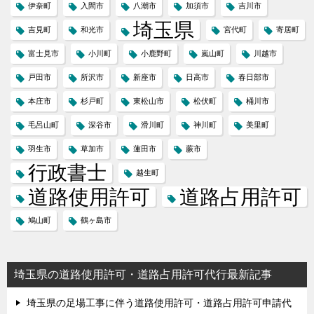
伊奈町
入間市
八潮市
加須市
吉川市
埼玉県
吉見町
和光市
宮代町
寄居町
富士見市
小川町
小鹿野町
嵐山町
川越市
戸田市
所沢市
新座市
日高市
春日部市
本庄市
杉戸町
東松山市
松伏町
桶川市
毛呂山町
深谷市
滑川町
神川町
美里町
羽生市
草加市
蓮田市
蕨市
行政書士
越生町
道路使用許可
道路占用許可
鳩山町
鶴ヶ島市
埼玉県の道路使用許可・道路占用許可代行最新記事
埼玉県の足場工事に伴う道路使用許可・道路占用許可申請代