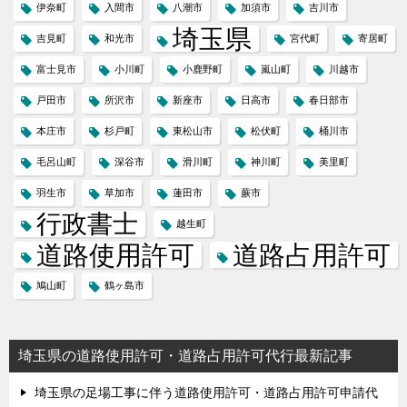
伊奈町
入間市
八潮市
加須市
吉川市
埼玉県
吉見町
和光市
宮代町
寄居町
富士見市
小川町
小鹿野町
嵐山町
川越市
戸田市
所沢市
新座市
日高市
春日部市
本庄市
杉戸町
東松山市
松伏町
桶川市
毛呂山町
深谷市
滑川町
神川町
美里町
羽生市
草加市
蓮田市
蕨市
行政書士
越生町
道路使用許可
道路占用許可
鳩山町
鶴ヶ島市
埼玉県の道路使用許可・道路占用許可代行最新記事
埼玉県の足場工事に伴う道路使用許可・道路占用許可申請代