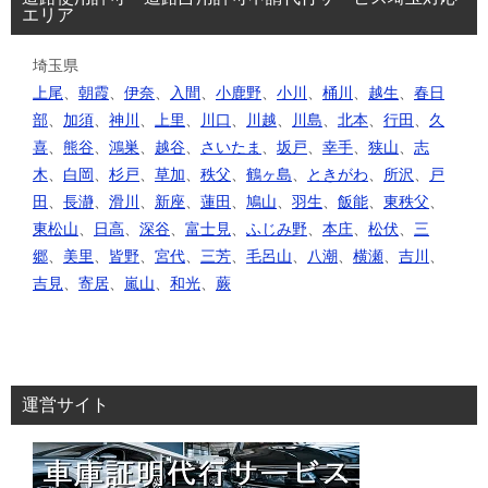
エリア
埼玉県
上尾
、
朝霞
、
伊奈
、
入間
、
小鹿野
、
小川
、
桶川
、
越生
、
春日
部
、
加須
、
神川
、
上里
、
川口
、
川越
、
川島
、
北本
、
行田
、
久
喜
、
熊谷
、
鴻巣
、
越谷
、
さいたま
、
坂戸
、
幸手
、
狭山
、
志
木
、
白岡
、
杉戸
、
草加
、
秩父
、
鶴ヶ島
、
ときがわ
、
所沢
、
戸
田
、
長瀞
、
滑川
、
新座
、
蓮田
、
鳩山
、
羽生
、
飯能
、
東秩父
、
東松山
、
日高
、
深谷
、
富士見
、
ふじみ野
、
本庄
、
松伏
、
三
郷
、
美里
、
皆野
、
宮代
、
三芳
、
毛呂山
、
八潮
、
横瀬
、
吉川
、
吉見
、
寄居
、
嵐山
、
和光
、
蕨
運営サイト