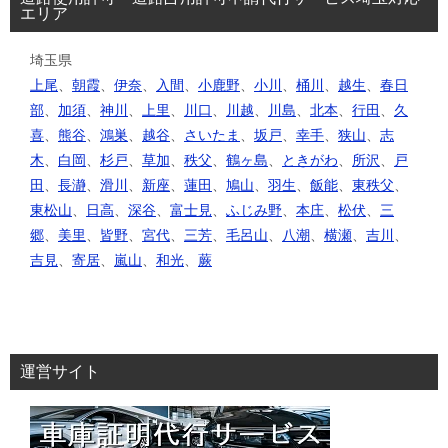
エリア
埼玉県
上尾
、
朝霞
、
伊奈
、
入間
、
小鹿野
、
小川
、
桶川
、
越生
、
春日
部
、
加須
、
神川
、
上里
、
川口
、
川越
、
川島
、
北本
、
行田
、
久
喜
、
熊谷
、
鴻巣
、
越谷
、
さいたま
、
坂戸
、
幸手
、
狭山
、
志
木
、
白岡
、
杉戸
、
草加
、
秩父
、
鶴ヶ島
、
ときがわ
、
所沢
、
戸
田
、
長瀞
、
滑川
、
新座
、
蓮田
、
鳩山
、
羽生
、
飯能
、
東秩父
、
東松山
、
日高
、
深谷
、
富士見
、
ふじみ野
、
本庄
、
松伏
、
三
郷
、
美里
、
皆野
、
宮代
、
三芳
、
毛呂山
、
八潮
、
横瀬
、
吉川
、
吉見
、
寄居
、
嵐山
、
和光
、
蕨
運営サイト