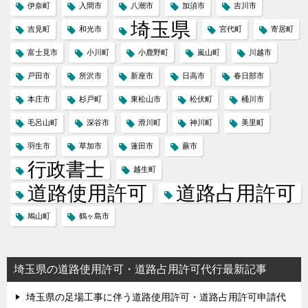
伊奈町
入間市
八潮市
加須市
吉川市
埼玉県
吉見町
和光市
宮代町
寄居町
富士見市
小川町
小鹿野町
嵐山町
川越市
戸田市
所沢市
新座市
日高市
春日部市
本庄市
杉戸町
東松山市
松伏町
桶川市
毛呂山町
深谷市
滑川町
神川町
美里町
羽生市
草加市
蓮田市
蕨市
行政書士
越生町
道路使用許可
道路占用許可
鳩山町
鶴ヶ島市
埼玉県の道路使用許可・道路占用許可代行最新記事
埼玉県の足場工事に伴う道路使用許可・道路占用許可申請代