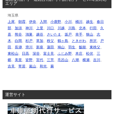
エリア
埼玉県
上尾
、
朝霞
、
伊奈
、
入間
、
小鹿野
、
小川
、
桶川
、
越生
、
春日
部
、
加須
、
神川
、
上里
、
川口
、
川越
、
川島
、
北本
、
行田
、
久
喜
、
熊谷
、
鴻巣
、
越谷
、
さいたま
、
坂戸
、
幸手
、
狭山
、
志
木
、
白岡
、
杉戸
、
草加
、
秩父
、
鶴ヶ島
、
ときがわ
、
所沢
、
戸
田
、
長瀞
、
滑川
、
新座
、
蓮田
、
鳩山
、
羽生
、
飯能
、
東秩父
、
東松山
、
日高
、
深谷
、
富士見
、
ふじみ野
、
本庄
、
松伏
、
三
郷
、
美里
、
皆野
、
宮代
、
三芳
、
毛呂山
、
八潮
、
横瀬
、
吉川
、
吉見
、
寄居
、
嵐山
、
和光
、
蕨
運営サイト