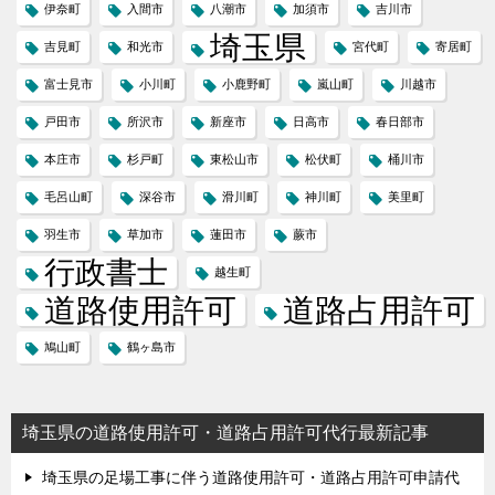
伊奈町
入間市
八潮市
加須市
吉川市
埼玉県
吉見町
和光市
宮代町
寄居町
富士見市
小川町
小鹿野町
嵐山町
川越市
戸田市
所沢市
新座市
日高市
春日部市
本庄市
杉戸町
東松山市
松伏町
桶川市
毛呂山町
深谷市
滑川町
神川町
美里町
羽生市
草加市
蓮田市
蕨市
行政書士
越生町
道路使用許可
道路占用許可
鳩山町
鶴ヶ島市
埼玉県の道路使用許可・道路占用許可代行最新記事
埼玉県の足場工事に伴う道路使用許可・道路占用許可申請代