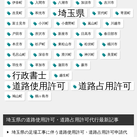
伊奈町
入間市
八潮市
加須市
吉川市
埼玉県
吉見町
和光市
宮代町
寄居町
富士見市
小川町
小鹿野町
嵐山町
川越市
戸田市
所沢市
新座市
日高市
春日部市
本庄市
杉戸町
東松山市
松伏町
桶川市
毛呂山町
深谷市
滑川町
神川町
美里町
羽生市
草加市
蓮田市
蕨市
行政書士
越生町
道路使用許可
道路占用許可
鳩山町
鶴ヶ島市
埼玉県の道路使用許可・道路占用許可代行最新記事
埼玉県の足場工事に伴う道路使用許可・道路占用許可申請代