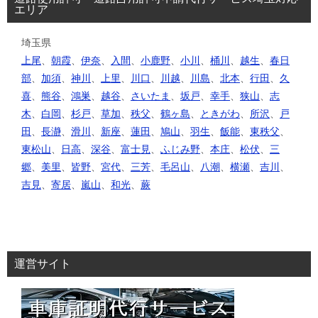
エリア
埼玉県
上尾
、
朝霞
、
伊奈
、
入間
、
小鹿野
、
小川
、
桶川
、
越生
、
春日
部
、
加須
、
神川
、
上里
、
川口
、
川越
、
川島
、
北本
、
行田
、
久
喜
、
熊谷
、
鴻巣
、
越谷
、
さいたま
、
坂戸
、
幸手
、
狭山
、
志
木
、
白岡
、
杉戸
、
草加
、
秩父
、
鶴ヶ島
、
ときがわ
、
所沢
、
戸
田
、
長瀞
、
滑川
、
新座
、
蓮田
、
鳩山
、
羽生
、
飯能
、
東秩父
、
東松山
、
日高
、
深谷
、
富士見
、
ふじみ野
、
本庄
、
松伏
、
三
郷
、
美里
、
皆野
、
宮代
、
三芳
、
毛呂山
、
八潮
、
横瀬
、
吉川
、
吉見
、
寄居
、
嵐山
、
和光
、
蕨
運営サイト