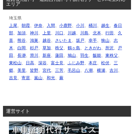
エリア
埼玉県
上尾
、
朝霞
、
伊奈
、
入間
、
小鹿野
、
小川
、
桶川
、
越生
、
春日
部
、
加須
、
神川
、
上里
、
川口
、
川越
、
川島
、
北本
、
行田
、
久
喜
、
熊谷
、
鴻巣
、
越谷
、
さいたま
、
坂戸
、
幸手
、
狭山
、
志
木
、
白岡
、
杉戸
、
草加
、
秩父
、
鶴ヶ島
、
ときがわ
、
所沢
、
戸
田
、
長瀞
、
滑川
、
新座
、
蓮田
、
鳩山
、
羽生
、
飯能
、
東秩父
、
東松山
、
日高
、
深谷
、
富士見
、
ふじみ野
、
本庄
、
松伏
、
三
郷
、
美里
、
皆野
、
宮代
、
三芳
、
毛呂山
、
八潮
、
横瀬
、
吉川
、
吉見
、
寄居
、
嵐山
、
和光
、
蕨
運営サイト