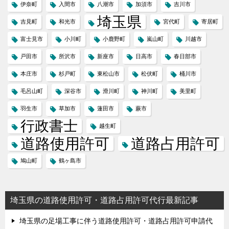
伊奈町
入間市
八潮市
加須市
吉川市
埼玉県
吉見町
和光市
宮代町
寄居町
富士見市
小川町
小鹿野町
嵐山町
川越市
戸田市
所沢市
新座市
日高市
春日部市
本庄市
杉戸町
東松山市
松伏町
桶川市
毛呂山町
深谷市
滑川町
神川町
美里町
羽生市
草加市
蓮田市
蕨市
行政書士
越生町
道路使用許可
道路占用許可
鳩山町
鶴ヶ島市
埼玉県の道路使用許可・道路占用許可代行最新記事
埼玉県の足場工事に伴う道路使用許可・道路占用許可申請代