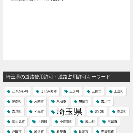
埼玉県の道路使用許可・道路占用許可キーワード
ときがわ町
ふじみ野市
三芳町
三郷市
上里町
伊奈町
入間市
八潮市
加須市
吉川市
埼玉県
吉見町
和光市
宮代町
寄居町
富士見市
小川町
小鹿野町
嵐山町
川越市
戸田市
所沢市
新座市
日高市
春日部市