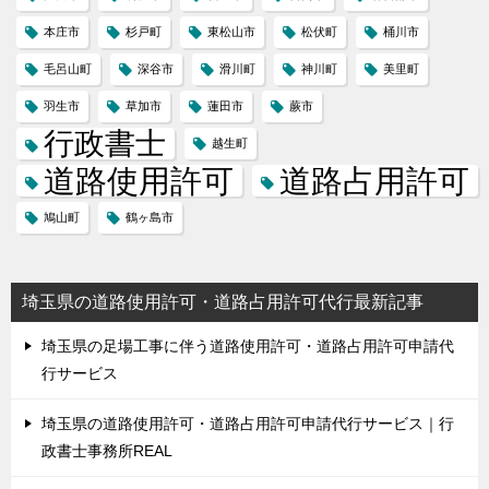
本庄市
杉戸町
東松山市
松伏町
桶川市
毛呂山町
深谷市
滑川町
神川町
美里町
羽生市
草加市
蓮田市
蕨市
行政書士
越生町
道路使用許可
道路占用許可
鳩山町
鶴ヶ島市
埼玉県の道路使用許可・道路占用許可代行最新記事
埼玉県の足場工事に伴う道路使用許可・道路占用許可申請代
行サービス
埼玉県の道路使用許可・道路占用許可申請代行サービス｜行
政書士事務所REAL