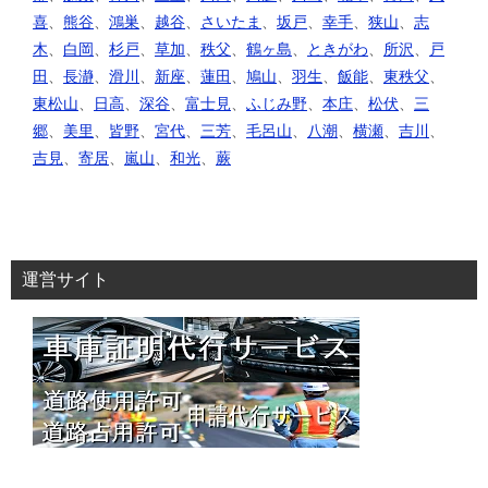
喜
、
熊谷
、
鴻巣
、
越谷
、
さいたま
、
坂戸
、
幸手
、
狭山
、
志
木
、
白岡
、
杉戸
、
草加
、
秩父
、
鶴ヶ島
、
ときがわ
、
所沢
、
戸
田
、
長瀞
、
滑川
、
新座
、
蓮田
、
鳩山
、
羽生
、
飯能
、
東秩父
、
東松山
、
日高
、
深谷
、
富士見
、
ふじみ野
、
本庄
、
松伏
、
三
郷
、
美里
、
皆野
、
宮代
、
三芳
、
毛呂山
、
八潮
、
横瀬
、
吉川
、
吉見
、
寄居
、
嵐山
、
和光
、
蕨
運営サイト