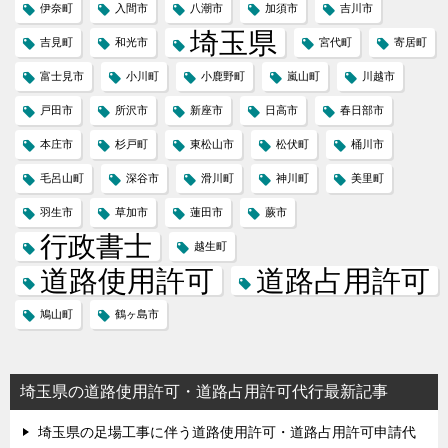
伊奈町
入間市
八潮市
加須市
吉川市
埼玉県
吉見町
和光市
宮代町
寄居町
富士見市
小川町
小鹿野町
嵐山町
川越市
戸田市
所沢市
新座市
日高市
春日部市
本庄市
杉戸町
東松山市
松伏町
桶川市
毛呂山町
深谷市
滑川町
神川町
美里町
羽生市
草加市
蓮田市
蕨市
行政書士
越生町
道路使用許可
道路占用許可
鳩山町
鶴ヶ島市
埼玉県の道路使用許可・道路占用許可代行最新記事
埼玉県の足場工事に伴う道路使用許可・道路占用許可申請代