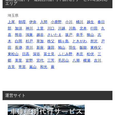
エリア
埼玉県
上尾
、
朝霞
、
伊奈
、
入間
、
小鹿野
、
小川
、
桶川
、
越生
、
春日
部
、
加須
、
神川
、
上里
、
川口
、
川越
、
川島
、
北本
、
行田
、
久
喜
、
熊谷
、
鴻巣
、
越谷
、
さいたま
、
坂戸
、
幸手
、
狭山
、
志
木
、
白岡
、
杉戸
、
草加
、
秩父
、
鶴ヶ島
、
ときがわ
、
所沢
、
戸
田
、
長瀞
、
滑川
、
新座
、
蓮田
、
鳩山
、
羽生
、
飯能
、
東秩父
、
東松山
、
日高
、
深谷
、
富士見
、
ふじみ野
、
本庄
、
松伏
、
三
郷
、
美里
、
皆野
、
宮代
、
三芳
、
毛呂山
、
八潮
、
横瀬
、
吉川
、
吉見
、
寄居
、
嵐山
、
和光
、
蕨
運営サイト