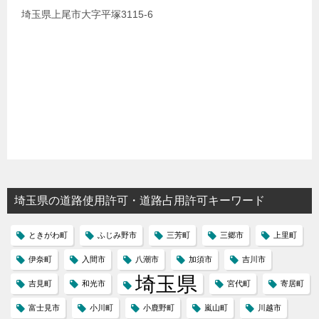
埼玉県上尾市大字平塚3115-6
埼玉県の道路使用許可・道路占用許可キーワード
ときがわ町
ふじみ野市
三芳町
三郷市
上里町
伊奈町
入間市
八潮市
加須市
吉川市
埼玉県
吉見町
和光市
宮代町
寄居町
富士見市
小川町
小鹿野町
嵐山町
川越市