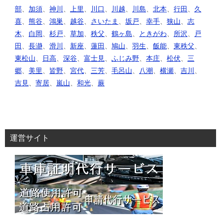
部
、
加須
、
神川
、
上里
、
川口
、
川越
、
川島
、
北本
、
行田
、
久
喜
、
熊谷
、
鴻巣
、
越谷
、
さいたま
、
坂戸
、
幸手
、
狭山
、
志
木
、
白岡
、
杉戸
、
草加
、
秩父
、
鶴ヶ島
、
ときがわ
、
所沢
、
戸
田
、
長瀞
、
滑川
、
新座
、
蓮田
、
鳩山
、
羽生
、
飯能
、
東秩父
、
東松山
、
日高
、
深谷
、
富士見
、
ふじみ野
、
本庄
、
松伏
、
三
郷
、
美里
、
皆野
、
宮代
、
三芳
、
毛呂山
、
八潮
、
横瀬
、
吉川
、
吉見
、
寄居
、
嵐山
、
和光
、
蕨
運営サイト