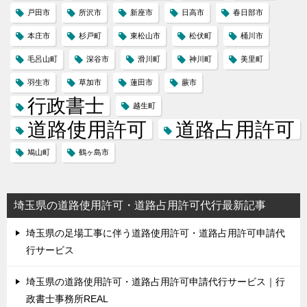
戸田市
所沢市
新座市
日高市
春日部市
本庄市
杉戸町
東松山市
松伏町
桶川市
毛呂山町
深谷市
滑川町
神川町
美里町
羽生市
草加市
蓮田市
蕨市
行政書士
越生町
道路使用許可
道路占用許可
鳩山町
鶴ヶ島市
埼玉県の道路使用許可・道路占用許可代行最新記事
埼玉県の足場工事に伴う道路使用許可・道路占用許可申請代
行サービス
埼玉県の道路使用許可・道路占用許可申請代行サービス｜行
政書士事務所REAL