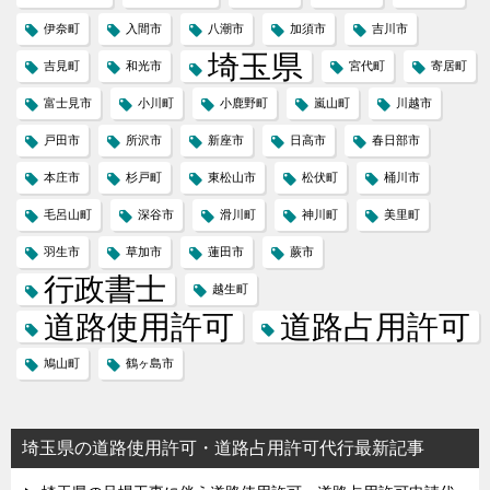
伊奈町
入間市
八潮市
加須市
吉川市
埼玉県
吉見町
和光市
宮代町
寄居町
富士見市
小川町
小鹿野町
嵐山町
川越市
戸田市
所沢市
新座市
日高市
春日部市
本庄市
杉戸町
東松山市
松伏町
桶川市
毛呂山町
深谷市
滑川町
神川町
美里町
羽生市
草加市
蓮田市
蕨市
行政書士
越生町
道路使用許可
道路占用許可
鳩山町
鶴ヶ島市
埼玉県の道路使用許可・道路占用許可代行最新記事