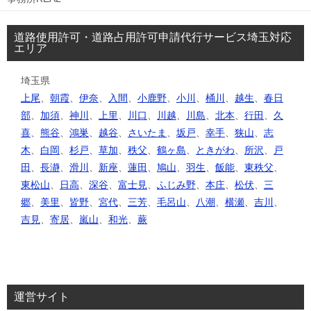
道路使用許可・道路占用許可申請代行サービス埼玉対応
エリア
埼玉県
上尾
、
朝霞
、
伊奈
、
入間
、
小鹿野
、
小川
、
桶川
、
越生
、
春日
部
、
加須
、
神川
、
上里
、
川口
、
川越
、
川島
、
北本
、
行田
、
久
喜
、
熊谷
、
鴻巣
、
越谷
、
さいたま
、
坂戸
、
幸手
、
狭山
、
志
木
、
白岡
、
杉戸
、
草加
、
秩父
、
鶴ヶ島
、
ときがわ
、
所沢
、
戸
田
、
長瀞
、
滑川
、
新座
、
蓮田
、
鳩山
、
羽生
、
飯能
、
東秩父
、
東松山
、
日高
、
深谷
、
富士見
、
ふじみ野
、
本庄
、
松伏
、
三
郷
、
美里
、
皆野
、
宮代
、
三芳
、
毛呂山
、
八潮
、
横瀬
、
吉川
、
吉見
、
寄居
、
嵐山
、
和光
、
蕨
運営サイト