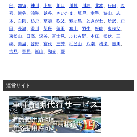
部
、
加須
、
神川
、
上里
、
川口
、
川越
、
川島
、
北本
、
行田
、
久
喜
、
熊谷
、
鴻巣
、
越谷
、
さいたま
、
坂戸
、
幸手
、
狭山
、
志
木
、
白岡
、
杉戸
、
草加
、
秩父
、
鶴ヶ島
、
ときがわ
、
所沢
、
戸
田
、
長瀞
、
滑川
、
新座
、
蓮田
、
鳩山
、
羽生
、
飯能
、
東秩父
、
東松山
、
日高
、
深谷
、
富士見
、
ふじみ野
、
本庄
、
松伏
、
三
郷
、
美里
、
皆野
、
宮代
、
三芳
、
毛呂山
、
八潮
、
横瀬
、
吉川
、
吉見
、
寄居
、
嵐山
、
和光
、
蕨
運営サイト