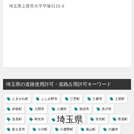
埼玉県上尾市大字平塚3115-6
埼玉県の道路使用許可・道路占用許可キーワード
ときがわ町
ふじみ野市
三芳町
三郷市
上里町
伊奈町
入間市
八潮市
加須市
吉川市
埼玉県
吉見町
和光市
宮代町
寄居町
富士見市
小川町
小鹿野町
嵐山町
川越市