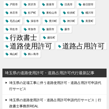
戸田市
所沢市
新座市
日高市
春日部市
本庄市
杉戸町
東松山市
松伏町
桶川市
毛呂山町
深谷市
滑川町
神川町
美里町
羽生市
草加市
蓮田市
蕨市
行政書士
越生町
道路使用許可
道路占用許可
鳩山町
鶴ヶ島市
埼玉県の道路使用許可・道路占用許可代行最新記事
埼玉県の足場工事に伴う道路使用許可・道路占用許可申請代
行サービス
埼玉県の道路使用許可・道路占用許可申請代行サービス｜行
政書士事務所REAL