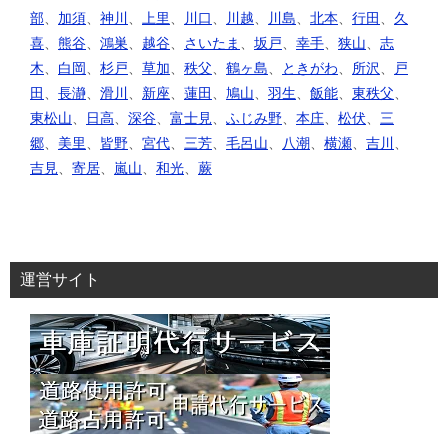
部
、
加須
、
神川
、
上里
、
川口
、
川越
、
川島
、
北本
、
行田
、
久
喜
、
熊谷
、
鴻巣
、
越谷
、
さいたま
、
坂戸
、
幸手
、
狭山
、
志
木
、
白岡
、
杉戸
、
草加
、
秩父
、
鶴ヶ島
、
ときがわ
、
所沢
、
戸
田
、
長瀞
、
滑川
、
新座
、
蓮田
、
鳩山
、
羽生
、
飯能
、
東秩父
、
東松山
、
日高
、
深谷
、
富士見
、
ふじみ野
、
本庄
、
松伏
、
三
郷
、
美里
、
皆野
、
宮代
、
三芳
、
毛呂山
、
八潮
、
横瀬
、
吉川
、
吉見
、
寄居
、
嵐山
、
和光
、
蕨
運営サイト