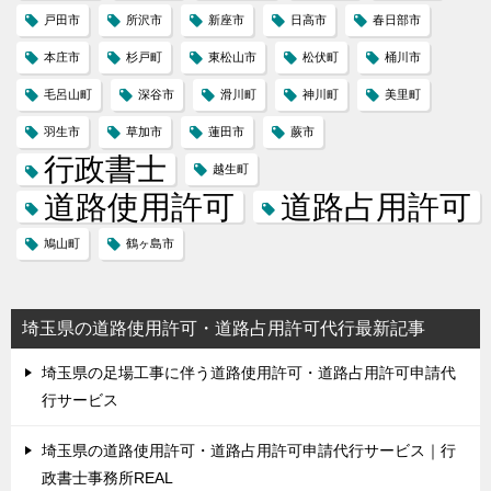
戸田市
所沢市
新座市
日高市
春日部市
本庄市
杉戸町
東松山市
松伏町
桶川市
毛呂山町
深谷市
滑川町
神川町
美里町
羽生市
草加市
蓮田市
蕨市
行政書士
越生町
道路使用許可
道路占用許可
鳩山町
鶴ヶ島市
埼玉県の道路使用許可・道路占用許可代行最新記事
埼玉県の足場工事に伴う道路使用許可・道路占用許可申請代
行サービス
埼玉県の道路使用許可・道路占用許可申請代行サービス｜行
政書士事務所REAL