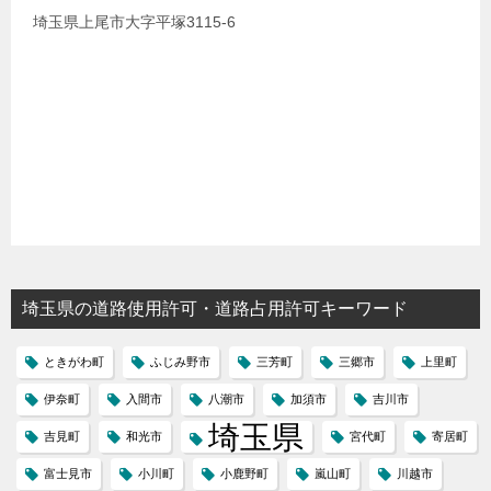
埼玉県上尾市大字平塚3115-6
埼玉県の道路使用許可・道路占用許可キーワード
ときがわ町
ふじみ野市
三芳町
三郷市
上里町
伊奈町
入間市
八潮市
加須市
吉川市
埼玉県
吉見町
和光市
宮代町
寄居町
富士見市
小川町
小鹿野町
嵐山町
川越市