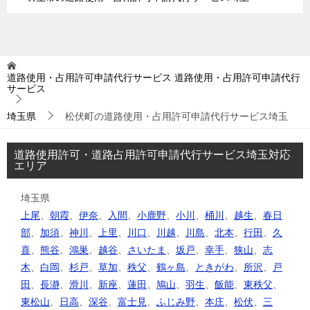
道路使用・占用許可申請代行サービス
道路使用・占用許可申請代行
サービス
埼玉県
松伏町の道路使用・占用許可申請代行サービス埼玉
道路使用許可・道路占用許可申請代行サービス埼玉対応
エリア
埼玉県
上尾
、
朝霞
、
伊奈
、
入間
、
小鹿野
、
小川
、
桶川
、
越生
、
春日
部
、
加須
、
神川
、
上里
、
川口
、
川越
、
川島
、
北本
、
行田
、
久
喜
、
熊谷
、
鴻巣
、
越谷
、
さいたま
、
坂戸
、
幸手
、
狭山
、
志
木
、
白岡
、
杉戸
、
草加
、
秩父
、
鶴ヶ島
、
ときがわ
、
所沢
、
戸
田
、
長瀞
、
滑川
、
新座
、
蓮田
、
鳩山
、
羽生
、
飯能
、
東秩父
、
東松山
、
日高
、
深谷
、
富士見
、
ふじみ野
、
本庄
、
松伏
、
三