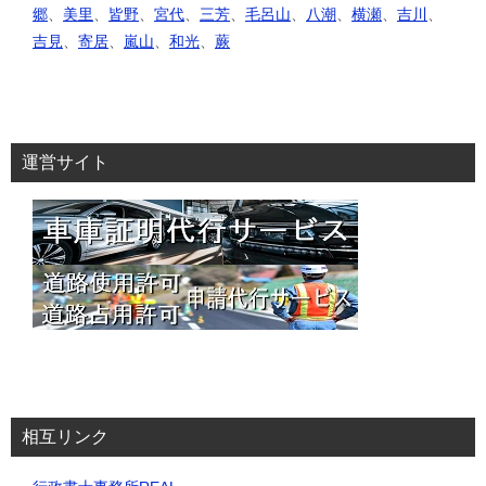
郷
、
美里
、
皆野
、
宮代
、
三芳
、
毛呂山
、
八潮
、
横瀬
、
吉川
、
吉見
、
寄居
、
嵐山
、
和光
、
蕨
運営サイト
相互リンク