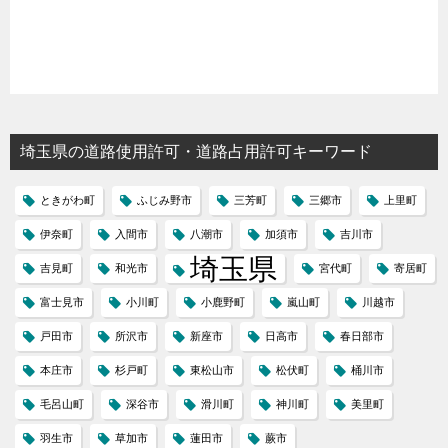
埼玉県の道路使用許可・道路占用許可キーワード
ときがわ町
ふじみ野市
三芳町
三郷市
上里町
伊奈町
入間市
八潮市
加須市
吉川市
埼玉県
吉見町
和光市
宮代町
寄居町
富士見市
小川町
小鹿野町
嵐山町
川越市
戸田市
所沢市
新座市
日高市
春日部市
本庄市
杉戸町
東松山市
松伏町
桶川市
毛呂山町
深谷市
滑川町
神川町
美里町
羽生市
草加市
蓮田市
蕨市